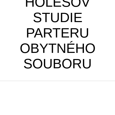
HOLEŠOV
STUDIE
PARTERU
OBYTNÉHO
SOUBORU
| úspěšné weby a eshopy