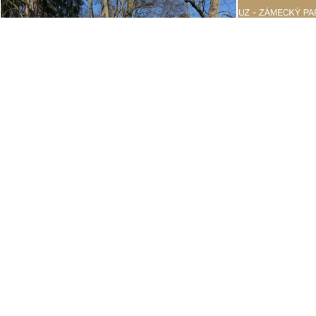
| úspěšné weby a eshopy